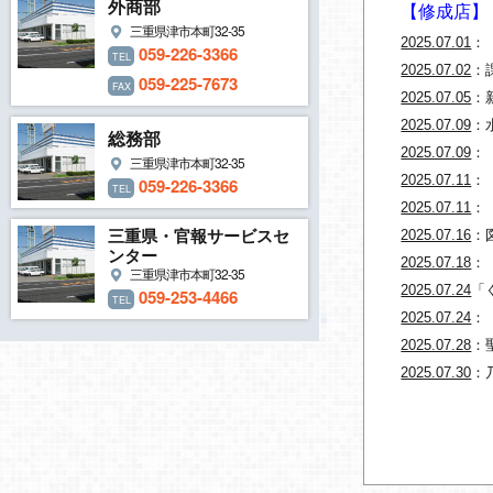
外商部
【修成店】
三重県津市本町32-35
2025.07.01
：
059-226-3366
TEL
2025.07.02
：
059-225-7673
FAX
2025.07.05
：
2025.07.09
：
総務部
2025.07.09
：
三重県津市本町32-35
2025.07.11
：
059-226-3366
TEL
2025.07.11
：
三重県・官報サービスセ
2025.07.16
：
ンター
2025.07.18
：
三重県津市本町32-35
2025.07.24
「
059-253-4466
TEL
2025.07.24
：
2025.07.28
：
2025.07.30
：