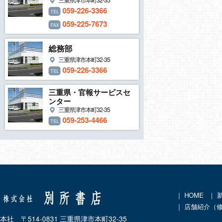
059-226-3366
TEL
059-225-7673
FAX
総務部
三重県津市本町32-35
059-226-3366
TEL
三重県・官報サービスセ
ンター
三重県津市本町32-35
059-253-4466
TEL
｜
HOME
｜
｜ 店舗紹介（
本社 〒514-0831 三重県津市本町32-35