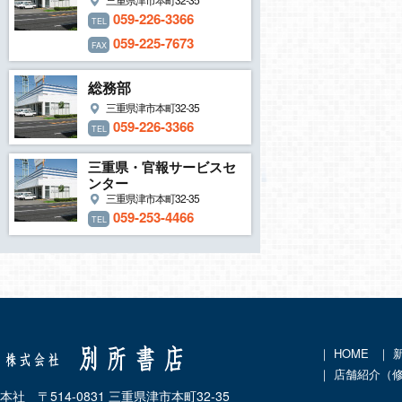
059-226-3366
TEL
059-225-7673
FAX
総務部
三重県津市本町32-35
059-226-3366
TEL
三重県・官報サービスセ
ンター
三重県津市本町32-35
059-253-4466
TEL
｜
HOME
｜
｜ 店舗紹介（
本社 〒514-0831 三重県津市本町32-35