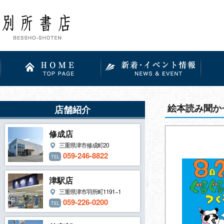
絵本読み聞か
店舗紹介
修成店
三重県津市修成町20
059-246-8822
TEL
津駅店
三重県津市羽所町1191−1
059-226-0200
TEL