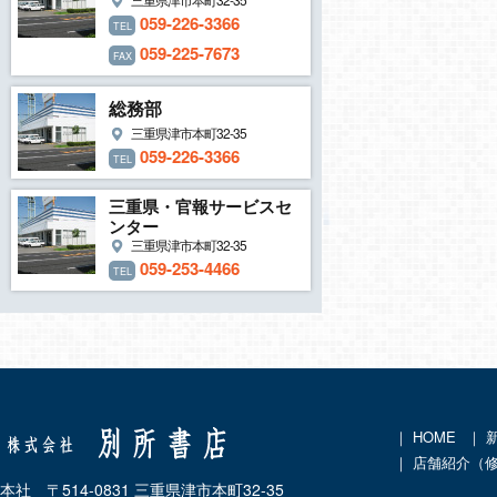
059-226-3366
TEL
059-225-7673
FAX
総務部
三重県津市本町32-35
059-226-3366
TEL
三重県・官報サービスセ
ンター
三重県津市本町32-35
059-253-4466
TEL
｜
HOME
｜
｜ 店舗紹介（
本社 〒514-0831 三重県津市本町32-35