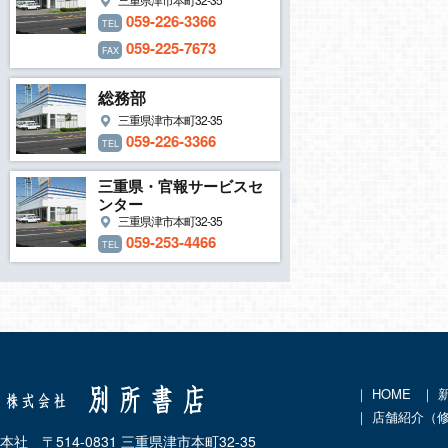
059-226-3366
TEL
059-225-7673
FAX
総務部
三重県津市本町32-35
059-226-3366
TEL
三重県・官報サービスセ
ンター
三重県津市本町32-35
059-253-4466
TEL
｜
HOME
｜
｜ 店舗紹介（
本社 〒514-0831 三重県津市本町32-35