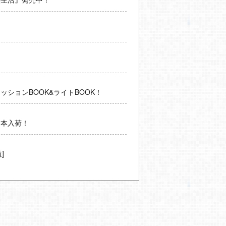
ッションBOOK&ライトBOOK！
ン本入荷！
道]