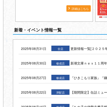
詳細はこちら
新着・イベント情報一覧
2025年08月31日
更新情報一覧[２０２５
全店
2025年08月30日
新潮文庫ｎｅｘ１１周
修成店
2025年08月27日
『ひきこもり家族』『
修成店
2025年08月22日
【期間限定】缶詰ミュ
津駅店
2025年08月16日
『ちぬ子の伊勢志摩天
修成店