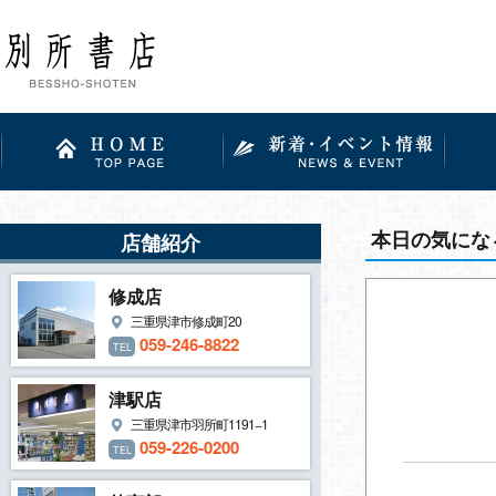
本日の気にな
店舗紹介
修成店
三重県津市修成町20
059-246-8822
TEL
津駅店
三重県津市羽所町1191−1
059-226-0200
TEL