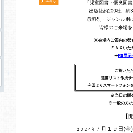
チラシ
「児童図書・優良図書
出版社約200社、約3,
教科別・ジャンル別
皆様のご来場を
※会場内ご案内の都
ＦＡＸいた
➡
R6展
ご覧いた
選書リスト作成サ
今回よりスマートフォン
※当日の販
※一般の方
【
７月１９日(金
２０２４年