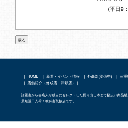
(平日9：
戻る
｜
HOME
｜
新着・イベント情報
｜ 外商部(準備中)
｜
三重
｜ 店舗紹介（
修成店
津駅店
）｜
話題書から書店人が独自にセレクトした掘り出し本まで幅広い商品構
最短翌日入荷！教科書取扱店です。