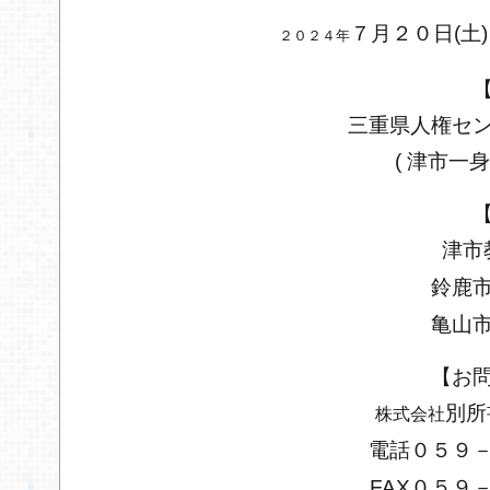
７月２０日(土)
２０２４年
三重県人権セ
(
津市一身田
津市
鈴鹿
亀山
【お
別所
株式会社
電話０５９
FAX０５９