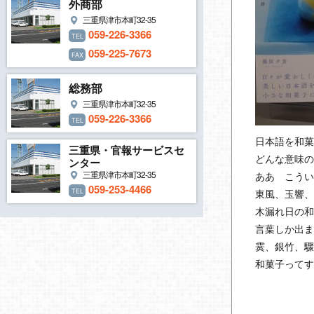
外商部
三重県津市本町32-35
059-226-3366
TEL
059-225-7673
FAX
総務部
三重県津市本町32-35
059-226-3366
TEL
日本語を和
三重県・官報サービスセ
どんな意味
ンター
三重県津市本町32-35
ああ こう
059-253-4466
TEL
東風、玉響
木漏れ日の
言葉しか出
霙、銀竹、
和菓子って