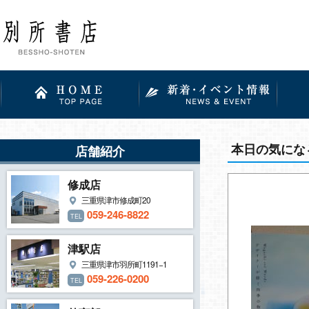
本日の気にな
店舗紹介
修成店
三重県津市修成町20
059-246-8822
TEL
津駅店
三重県津市羽所町1191−1
059-226-0200
TEL